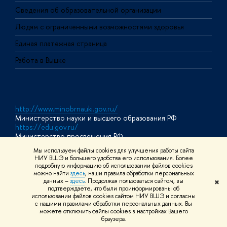
О
Сведения об образовательной организации
О
Людям с ограниченными возможностями здоровья
Единая платежная страница
Работа в Вышке
http://www.minobrnauki.gov.ru/
Министерство науки и высшего образования РФ
https://edu.gov.ru/
Министерство просвещения РФ
https://elearning.hse.ru/mooc
Мы используем файлы cookies для улучшения работы сайта
Массовые открытые онлайн-курсы
НИУ ВШЭ и большего удобства его использования. Более
подробную информацию об использовании файлов cookies
можно найти
здесь
, наши правила обработки персональных
данных –
здесь
. Продолжая пользоваться сайтом, вы
✖
© НИУ ВШЭ 1993–2026
Адреса и контакты
Условия
подтверждаете, что были проинформированы об
использования материалов
Политика конфиденциальности
Карта
использовании файлов cookies сайтом НИУ ВШЭ и согласны
сайта
с нашими правилами обработки персональных данных. Вы
Шрифты HSE Sans и HSE Slab разработаны в
Школе дизайна НИУ
можете отключить файлы cookies в настройках Вашего
ВШЭ
браузера.
Редактору