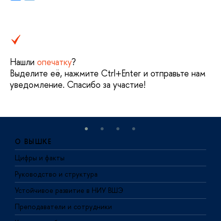
Нашли
опечатку
?
Выделите её, нажмите Ctrl+Enter и отправьте нам
уведомление. Спасибо за участие!
О ВЫШКЕ
Цифры и факты
Л
Руководство и структура
Д
Устойчивое развитие в НИУ ВШЭ
О
Преподаватели и сотрудники
П