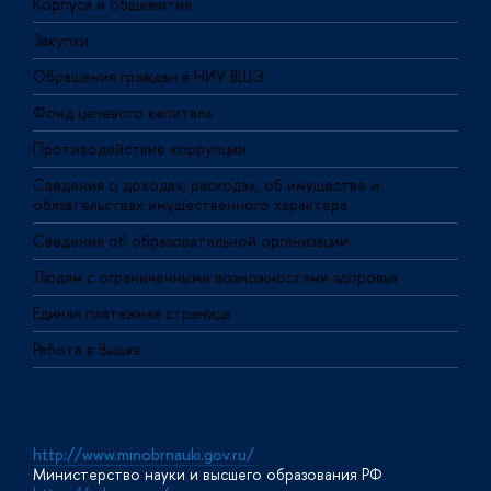
Корпуса и общежития
В
Закупки
П
Обращения граждан в НИУ ВШЭ
А
Фонд целевого капитала
Д
Противодействие коррупции
Ц
Сведения о доходах, расходах, об имуществе и
Б
обязательствах имущественного характера
О
Сведения об образовательной организации
О
Людям с ограниченными возможностями здоровья
Единая платежная страница
Работа в Вышке
http://www.minobrnauki.gov.ru/
Министерство науки и высшего образования РФ