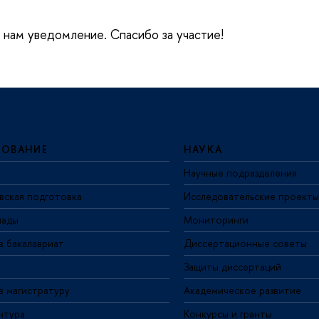
е нам уведомление. Спасибо за участие!
ЗОВАНИЕ
НАУКА
Научные подразделения
вская подготовка
Исследовательские проекты
иады
Мониторинги
в бакалавриат
Диссертационные советы
Защиты диссертаций
в магистратуру
Академическое развитие
нтура
Конкурсы и гранты