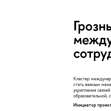
Грозн
между
сотру
Кластер междунаро
стать важным меха
укрепления связей
образовательной, 
Инициатор проек