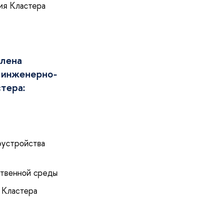
ия Кластера
влена
 инженерно-
тера:
оустройства
ственной среды
 Кластера