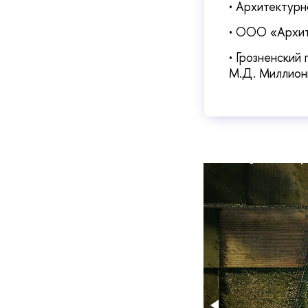
• Архитектур
• ООО «Архите
• Грозненский
М.Д. Миллион