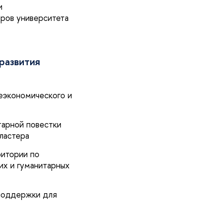
и
ров университета
 развития
неэкономического и
тарной повестки
ластера
ритории по
их и гуманитарных
 поддержки для