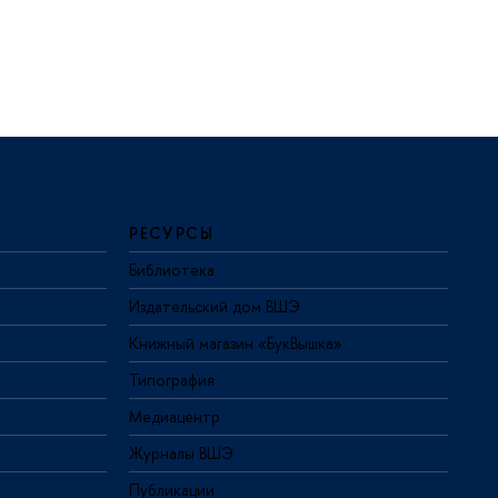
РЕСУРСЫ
Библиотека
Издательский дом ВШЭ
Книжный магазин «БукВышка»
Типография
Медиацентр
Журналы ВШЭ
Публикации