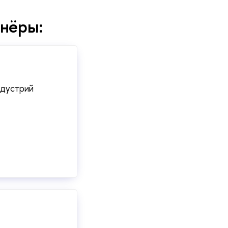
нёры:
ндустрий