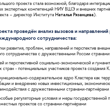
большого проекта стала возможной, благодаря интеграци
х экспертных компетенций НИУ ВШЭ и внешних партнё
оекта – директор Института
Наталья Рязанцева
).
оекта проведён анализ вызовов и направлений
еждународного сотрудничества:
стки развития, проблем, направлений и перспектив внеш
о сотрудничества с дружественными России странами
щей и перспективной социально-экономической и гумани
 стран - потенциальных участников проекта создания К
 функционально-содержательное ядро Кластера как тер
бации и внедрению новых инвестиционных, экономическ
аимодействия с дружественными странами-партнёрами
 особые регуляторные условия и меры государственной
вместных проектов со странами-партнёрами