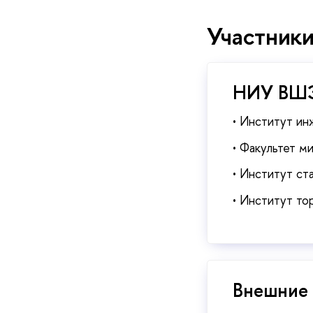
Участник
НИУ ВШ
• Институт ин
• Факультет м
• Институт ст
• Институт то
Внешние 