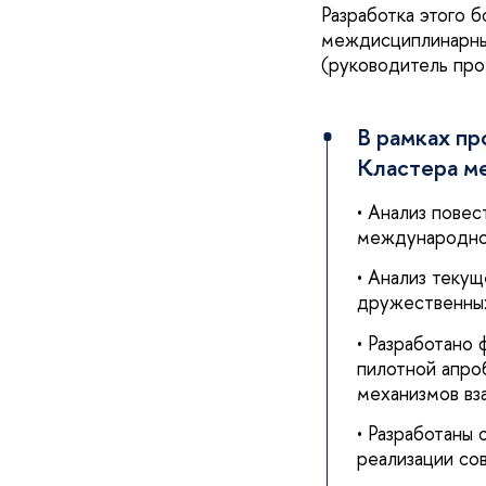
Разработка этого 
междисциплинарны
(руководитель пр
В рамках пр
Кластера м
• Анализ пове
международног
• Анализ теку
дружественных
• Разработано
пилотной апро
механизмов вз
• Разработаны
реализации со