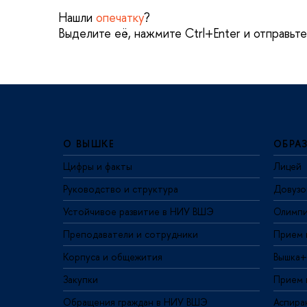
Нашли
опечатку
?
Выделите её, нажмите Ctrl+Enter и отправьт
О ВЫШКЕ
ОБРА
Цифры и факты
Лицей
Руководство и структура
Довузо
Устойчивое развитие в НИУ ВШЭ
Олимп
Преподаватели и сотрудники
Прием 
Корпуса и общежития
Вышка+
Закупки
Прием 
Обращения граждан в НИУ ВШЭ
Аспира