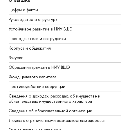
О ВЫШКЕ
Цифры и факты
Л
Руководство и структура
Д
Устойчивое развитие в НИУ ВШЭ
О
Преподаватели и сотрудники
П
Корпуса и общежития
В
Закупки
П
Обращения граждан в НИУ ВШЭ
А
Фонд целевого капитала
Д
Противодействие коррупции
Ц
Сведения о доходах, расходах, об имуществе и
Б
обязательствах имущественного характера
О
Сведения об образовательной организации
О
Людям с ограниченными возможностями здоровья
Единая платежная страница